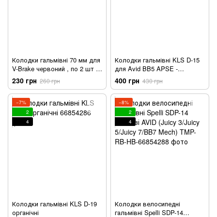
Колодки гальмівні 70 мм для
Колодки гальмівні KLS D-15
V-Brake червоний , по 2 шт в
для Avid BB5 APSE -
упаковці Alligator
mechanical органіка пара
230 грн
400 грн
260 грн
430 грн
−7%
−8%
2
2
4
4
Колодки гальмівні KLS D-19
Колодки велосипедні
органічні
гальмівні Spelli SDP-14