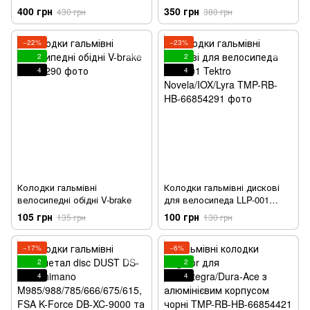
дискові AVID (Juicy 3/Juicy
400 грн
350 грн
430 грн
380 грн
5/Juicy 7/BB7 Mech)
−22%
−23%
2
2
4
4
Колодки гальмівні
Колодки гальмівні дискові
велосипедні обідні V-brake
для велосипеда LLP-001
Tektro Novela/IOX/Lyra
105 грн
100 грн
135 грн
130 грн
−17%
−6%
2
2
4
4