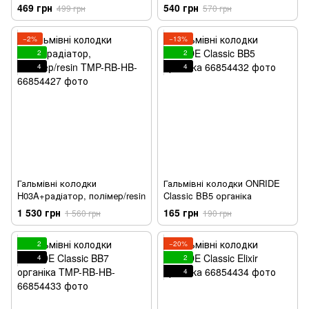
корпусом чорні
469 грн
540 грн
499 грн
570 грн
−2%
−13%
2
2
4
4
Гальмівні колодки
Гальмівні колодки ONRIDE
H03A+радіатор, полімер/resin
Classic BB5 органіка
1 530 грн
165 грн
1 560 грн
190 грн
2
−20%
4
2
4