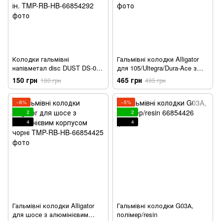
Колодки гальмівні
Гальмівні колодки Alligator
напівметал disc DUST DS-03S
для 105/Ultegra/Dura-Ace з
Shimano
алюмінієвим корпусом чорні
150 грн
465 грн
180 грн
495 грн
M985/988/785/666/675/615,
FSA K-Force DB-XC-9000 та ін.
−6%
−5%
2
2
4
4
Гальмівні колодки Alligator
Гальмівні колодки G03А,
для шосе з алюмінієвим
полімер/resin