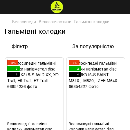
Велосипеди
Велозапчастини
Гальмівні колодки
Гальмівні колодки
Фільтр
За популярністю
−8%
−8%
2
2
4
4
Велосипедні гальмівні
Велосипедні гальмівні
колодки напівметал disc
колодки напівметал disc