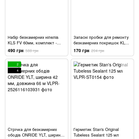
Набір безкамерних ніпелів
Запасні пробки для ремонту
KLS FV 60мм, комплект -
безкамерних покришок KLS
2шт, ковпачок-викрутка
Notuby 1,5х52мм, комплект -
490 грн
170 грн
588 грн
204 грн
5 шт
2
4
Cтрічка для безкамерних
Герметик Stan's Original
ободів ONRIDE YLT, ширина
Tubeless Sealant 125 мл