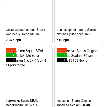
Безкамерний ніпель Stan's
Безкамерний ніпель Stan's
Notubes універсальний
Notubes універсальний
преста 44мм, уп 25 шт
преста 35мм (пара)
7 375 грн
510 грн
−17%
−17%
2
2
4
4
Герметик Squirt SEAL
Герметик Stan's Original
BeadBlock® 120 мл з
Tubeless Sealant 60 мл