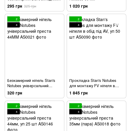
покришок KLS Repair kit
295 грн
1 020 грн
325 грн
2
2
4
4
Безкамерний ніпель Stan's
Прокладка Stan's Notubes
Notubes універсальний
для монтажу FV ніпеля в
преста 44MM
обід під AV, уп 50 шт
320 грн
1 845 грн
2
2
4
4