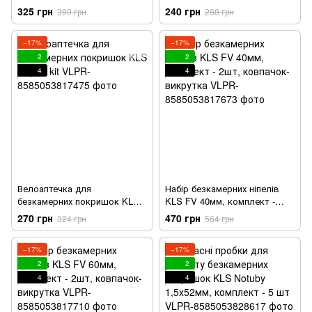
гранулами (тюбик)
325 грн
240 грн
390 грн
288 грн
−17%
−17%
2
2
4
4
Велоаптечка для
Набір безкамерних ніпелів
безкамерних покришок KLS
KLS FV 40мм, комплект -
Repair kit
2шт, ковпачок-викрутка
270 грн
470 грн
324 грн
564 грн
−17%
−17%
2
2
4
4