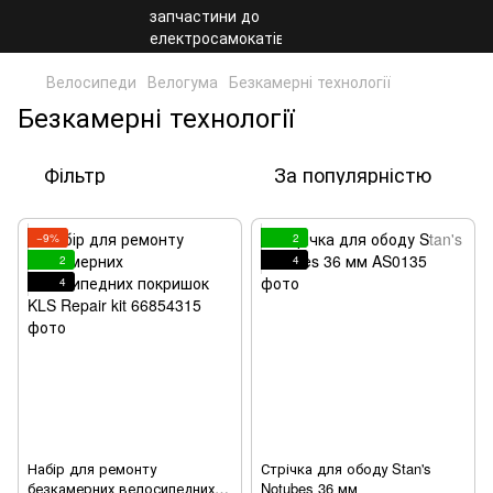
Велосипеди
Велогума
Безкамерні технології
Безкамерні технології
Фільтр
За популярністю
−9%
2
2
4
4
Набір для ремонту
Стрічка для ободу Stan's
безкамерних велосипедних
Notubes 36 мм