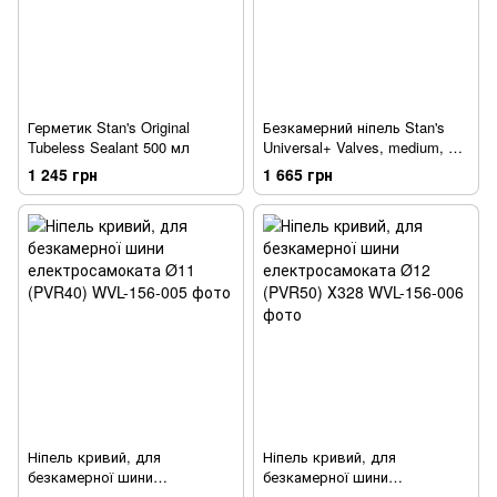
Герметик Stan's Original
Безкамерний ніпель Stan's
Tubeless Sealant 500 мл
Universal+ Valves, medium, FV
44 мм, алюміній, пара, чорні
1 245 грн
1 665 грн
Ніпель кривий, для
Ніпель кривий, для
безкамерної шини
безкамерної шини
електросамоката Ø11
електросамоката Ø12