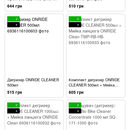
644 грн
510 грн
2
2
4
4
Дегризер ONRIDE CLEANER
Комплект дегризер ONRIDE
500мл
CLEANER 500мл + Мийка
ланцюга ONRIDE Clean
515 грн
605 грн
2
2
4
4