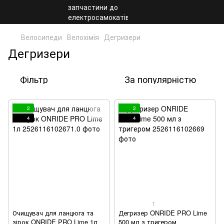
Велосипеди
Велохімія
Дегризери
Дегризери
Фільтр
За популярністю
2
2
4
4
1
Очищувач для ланцюга та
Дегризер ONRIDE PRO Lime
зірок ONRIDE PRO Lime 1л
500 мл з тригером