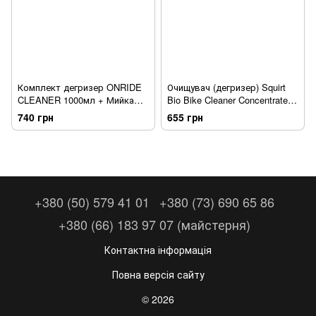
Комплект дегризер ONRIDE
Очищувач (дегризер) Squirt
CLEANER 1000мл + Мийка
Bio Bike Cleaner Concentrate
ланцюга ONRIDE Clean
1000 мл
740 грн
655 грн
+380 (50) 579 41 01
+380 (73) 690 65 86
+380 (66) 183 97 07 (майстерня)
Контактна інформація
Повна версія сайту
© 2026