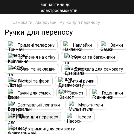
Самокати
Аксесуари
Ручки для переносу
Ручки для переносу
Тримачі телефону
Наклейки
Замки
Кріплення на стіну
Сумки та багажники
Чохли та накладки
Дзеркала для самокату
Ліхтарі та фари
Дитячі ручки
Гачки для сумок
Захист
Годинники
Бортувальні лопатки
Мультитули
Ручки для переносу
Насоси
Фляготримачі для самокату