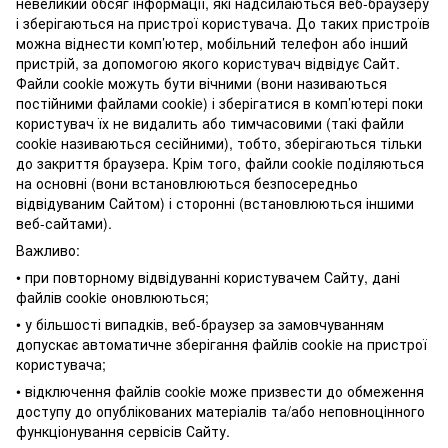
невеликий обсяг інформації, які надсилаються веб-браузеру
і зберігаються на пристрої користувача. До таких пристроїв
можна віднести комп’ютер, мобільний телефон або інший
пристрій, за допомогою якого користувач відвідує Сайт.
Файли cookie можуть бути вічними (вони називаються
постійними файлами cookie) і зберігатися в комп’ютері поки
користувач їх не видалить або тимчасовими (такі файли
cookie називаються сесійними), тобто, зберігаються тільки
до закриття браузера. Крім того, файли cookie поділяються
на основні (вони встановлюються безпосередньо
відвідуваним Сайтом) і сторонні (встановлюються іншими
веб-сайтами).
Важливо:
• при повторному відвідуванні користувачем Сайту, дані
файлів cookie оновлюються;
• у більшості випадків, веб-браузер за замовчуванням
допускає автоматичне зберігання файлів cookie на пристрої
користувача;
• відключення файлів cookie може призвести до обмеження
доступу до опублікованих матеріалів та/або неповноцінного
функціонування сервісів Сайту.