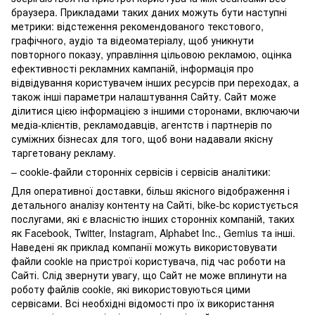
браузера. Прикладами таких даних можуть бути наступні
метрики: відстеження рекомендованого текстового,
графічного, аудіо та відеоматеріалу, щоб уникнути
повторного показу, управління цільовою рекламою, оцінка
ефективності рекламних кампаній, інформація про
відвідування користувачем інших ресурсів при переходах, а
також інші параметри налаштування Сайту. Сайт може
ділитися цією інформацією з іншими сторонами, включаючи
медіа-клієнтів, рекламодавців, агентств і партнерів по
суміжних бізнесах для того, щоб вони надавали якісну
таргетовану рекламу.
– сookie-файли сторонніх сервісів і сервісів аналітики:
Для оперативної доставки, більш якісного відображення і
детального аналізу контенту на Сайті, bike-bc користується
послугами, які є власністю інших сторонніх компаній, таких
як Facebook, Twitter, Instagram, Alphabet Inc., Gemius та інші.
Наведені як приклад компанії можуть використовувати
файли cookie на пристрої користувача, під час роботи на
Сайті. Слід звернути увагу, що Сайт не може вплинути на
роботу файлів cookie, які використовуються цими
сервісами. Всі необхідні відомості про їх використання