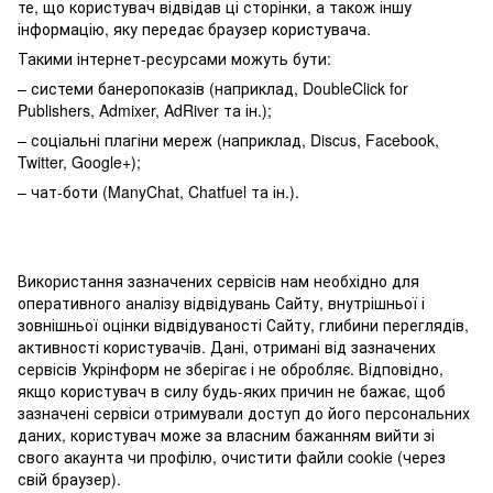
те, що користувач відвідав ці сторінки, а також іншу
інформацію, яку передає браузер користувача.
Такими інтернет-ресурсами можуть бути:
– системи банеропоказів (наприклад, DoubleClick for
Publishers, Admixer, AdRiver та ін.);
– соціальні плагіни мереж (наприклад, Discus, Facebook,
Twitter, Google+);
– чат-боти (ManyChat, Chatfuel та ін.).
Використання зазначених сервісів нам необхідно для
оперативного аналізу відвідувань Сайту, внутрішньої і
зовнішньої оцінки відвідуваності Сайту, глибини переглядів,
активності користувачів. Дані, отримані від зазначених
сервісів Укрінформ не зберігає і не обробляє. Відповідно,
якщо користувач в силу будь-яких причин не бажає, щоб
зазначені сервіси отримували доступ до його персональних
даних, користувач може за власним бажанням вийти зі
свого акаунта чи профілю, очистити файли cookie (через
свій браузер).