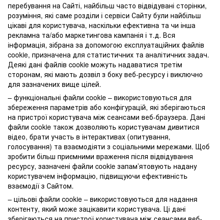
перебування на Сайті, найбільш часто відвідувані сторінки,
розуміння, які саме розділи і сервіси Сайту були найбільш
цікаві для користувача, наскільки ефективна та чи інша
рекламна та/або маркетингова кампанія і т.д. Вся
інформація, зібрана за допомогою експлуатаційних файлів
cookie, призначена для статистичних та аналітичних задач.
Деякі дані файлів cookie можуть надаватися третім
сторонам, які мають дозвіл з боку веб-ресурсу і виключно
для зазначених вище цілей.
– функціональні файли cookie – використовуються для
збереження параметрів або конфігурацій, які зберігаються
на пристрої користувача між сеансами веб-браузера. Дані
файли cookie також дозволяють користувачам дивитися
відео, брати участь в інтерактивах (опитування,
голосування) та взаємодіяти з соціальними мережами. Щоб
зробити більш приємними враження після відвідування
ресурсу, зазначені файли cookie запам’ятовують надану
користувачем інформацію, підвищуючи ефективність
взаємодії з Сайтом.
– цільові файли cookie – використовуються для надання
контенту, який може зацікавити користувача. Ці дані
зберігаються на пристрої користувача між сеансами веб-