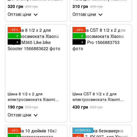
M365
М365 Crosser Kugoo M365
320 грн
310 грн
400 грн
490 грн
Оптові ціни
Оптові ціни
−65%
−28%
2
2
4
4
Шина 8 1/2 x 2 для
Шина CST 8 1/2 x 2 для
електросамоката Xiaomi
електросамоката Xiaomi
Kugoo M365 Like.bike Scooter
M365 / Pro
190 грн
430 грн
550 грн
600 грн
Оптові ціни
−26%
НОВИНКА
2
−4%