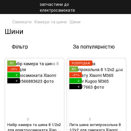
Самокати
Камери та шини
Шини
Шини
Фільтр
За популярністю
ХІТ
РОЗПРОДАЖ
−20%
ХІТ
2
−37%
4
2
4
9
9
Набір камера та шина 8 1/2х2
Лита шина антипрокольна 8
для електросамоката Xiaomi
1/2x2 для самокату Xiaomi