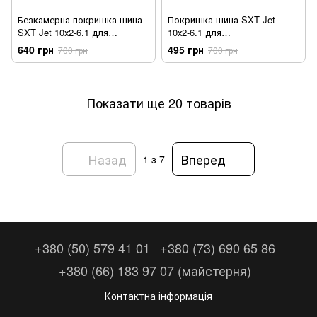
Безкамерна покришка шина
Покришка шина SXT Jet
SXT Jet 10х2-6.1 для
10х2-6.1 для
електросамоката шипована
електросамоката посилена
640 грн
495 грн
700 грн
700 грн
посилена
Показати ще 20 товарів
Назад
Вперед
1
з 7
+380 (50) 579 41 01
+380 (73) 690 65 86
+380 (66) 183 97 07 (майстерня)
Контактна інформація