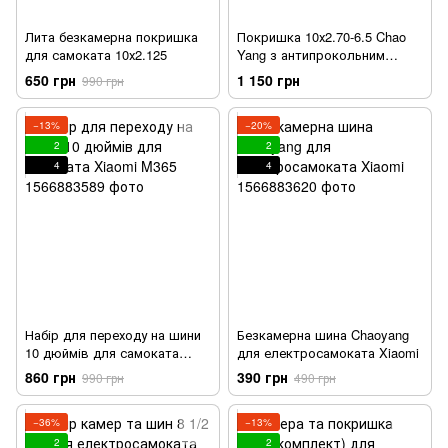
Лита безкамерна покришка
Покришка 10х2.70-6.5 Chao
для самоката 10х2.125
Yang з антипрокольним
покриттям
650 грн
1 150 грн
990 грн
−13%
−20%
2
2
4
4
Набір для переходу на шини
Безкамерна шина Chaoyang
10 дюймів для самоката
для електросамоката Xiaomi
Xiaomi M365
860 грн
390 грн
990 грн
490 грн
−36%
−13%
2
2