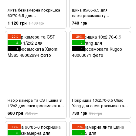
Лита безкамерна покришка
Шина 85/65-6.5 для
60/70-6.5 для
електросамокату
електросамокату
безкамерна
1 120 грн
740 грн
1 400 грн
−20%
−26%
2
2
4
4
Набір камера та CST шина 8
Покришка 10х2.70-6.5 Chao
1/2х2 для електросамоката
Yang для електросамоката
Xiaomi M365
Kugoo
600 грн
730 грн
750 грн
990 грн
−17%
−14%
2
2