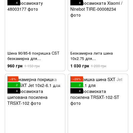
4
4
Шина 90/85-6 покришка CST
Безкамерна лита шина
безкамерна для
10x2.75 для
електросамокату
електросамоката Xiaomi /
960 грн
1 030 грн
1 150 грн
1 200 грн
Ninebot
−9%
−29%
2
2
4
4