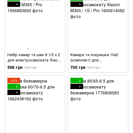
4
4
1
Набір камер та шин 8 1/2 х 2
Камера та покришка 10х2
для електросамоката Xiaomi
(комплект) для
M365 / Pro
електросамокату Xiaomi
598 грн
705 грн
940 грн
810 грн
M365 / 1S / Pro
−20%
2
2
4
4