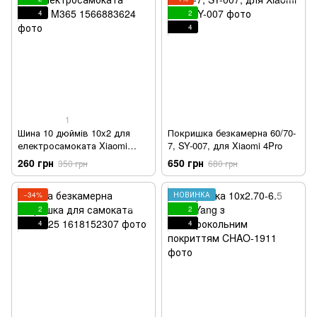
4
2
4
1
Шина 10 дюймів 10x2 для
Покришка безкамерна 60/70-
електросамоката Xiaomi
7, SY-007, для Xiaomi 4Pro
M365
260 грн
650 грн
350 грн
680 грн
−34%
НОВИНКА
2
2
4
4