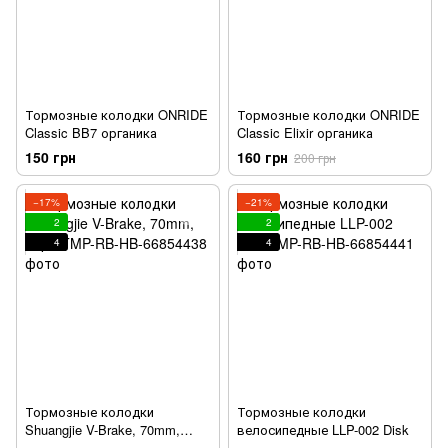
Тормозные колодки ONRIDE
Тормозные колодки ONRIDE
Classic BB7 органика
Classic Elixir органика
150 грн
160 грн
200 грн
−17%
−21%
2
2
4
4
Тормозные колодки
Тормозные колодки
Shuangjie V-Brake, 70mm,
велосипедные LLP-002 Disk
пара