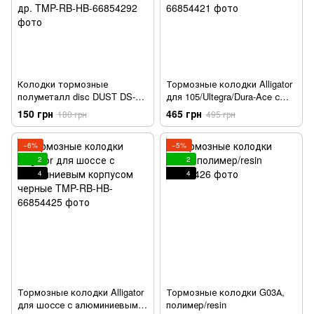
Колодки тормозные
Тормозные колодки Alligator
полуметалл disc DUST DS-
для 105/Ultegra/Dura-Ace с
03S Shimano
алюминиевым корпусом
150 грн
465 грн
180 грн
495 грн
M985/988/785/666/675/615,
черные
FSA K-Force DB-XC-9000 и др.
−6%
−5%
2
2
4
4
Тормозные колодки Alligator
Тормозные колодки G03А,
для шоссе с алюминиевым
полимер/resin