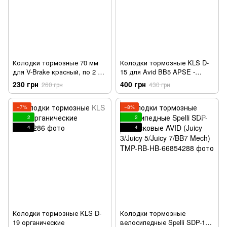
Колодки тормозные 70 мм
Колодки тормозные KLS D-
для V-Brake красный, по 2 шт
15 для Avid BB5 APSE -
в упаковке Alligator
mechanical органика пара
230 грн
400 грн
260 грн
430 грн
−7%
−8%
2
2
4
4
Колодки тормозные KLS D-
Колодки тормозные
19 органические
велосипедные Spelli SDP-14