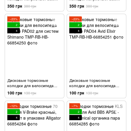
RISK RK315-S AVID XX、XO
RISK RK316-S SAINT M810、
350 грн
350 грн
380 грн
380 грн
Trail、E9 Trail、E7 Trail
M820、ZEE M640
−23%
−23%
2
2
4
4
Дисковые тормозные
Дисковые тормозные
колодки для велосипеда
колодки для велосипеда
Repute PAD02 для систем
Repute PAD04 Avid Elixir
100 грн
100 грн
130 грн
130 грн
Shimano
−12%
−7%
2
2
4
4