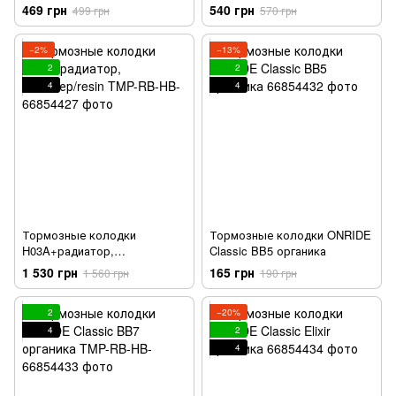
корпусом черные
469 грн
540 грн
499 грн
570 грн
−2%
−13%
2
2
4
4
Тормозные колодки
Тормозные колодки ONRIDE
H03A+радиатор,
Classic BB5 органика
полимер/resin
1 530 грн
165 грн
1 560 грн
190 грн
2
−20%
4
2
4