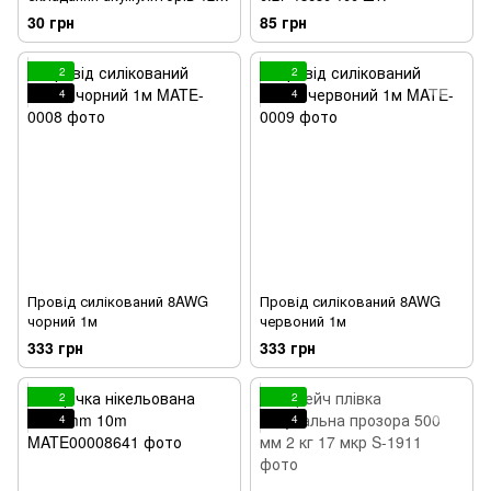
мм
30 грн
85 грн
2
2
4
4
Провід силікований 8AWG
Провід силікований 8AWG
чорний 1м
червоний 1м
333 грн
333 грн
2
2
4
4