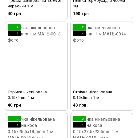
Провід силікований 18AWG
Плівка термоусадна 400мм
червоний 1 м
1м
40 грн
190 грн
2
2
4
4
Стрічка нікельована
Стрічка нікельована
0.15x4mm 1 м
0.15x5mm 1 м
40 грн
43 грн
2
2
4
4