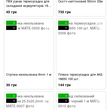
ПВХ рукав термоусадка для
Скотч каптоновий 50mm 33м
складання акумуляторів 160
мм
45 грн
735 грн
2
2
4
4
Стрічка нікельована 6mm 1 м
Плівка термоусадна для АКБ
18650 100 шт.
30 грн
144 грн
2
2
4
4