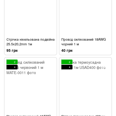
Стрічка нікельована подвійна
Провід силікований 18AWG
25.5x20,2mm 1м
чорний 1 м
95 грн
40 грн
2
2
4
4