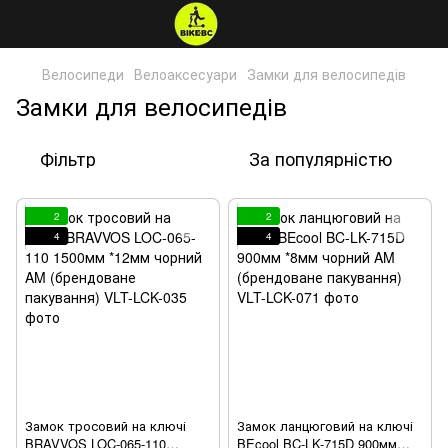
Велосипеди
Велоаксесуари
Замки для велосипедів
Замки для велосипедів
Фільтр
За популярністю
2
2
4
4
Замок тросовий на ключі
Замок ланцюговий на ключі
BRAVVOS LOC-065-110
BEcool BC-LK-715D 900мм