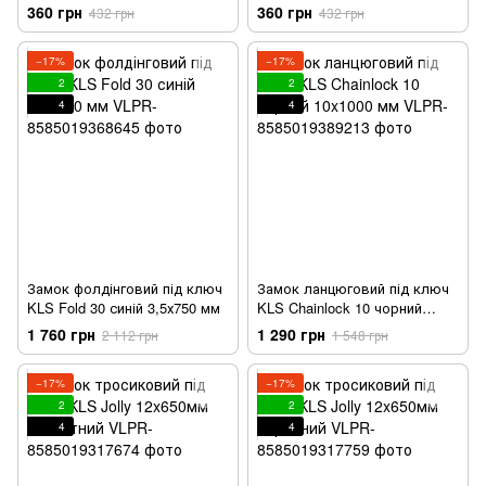
360 грн
360 грн
432 грн
432 грн
−17%
−17%
2
2
4
4
Замок фолдінговий під ключ
Замок ланцюговий під ключ
KLS Fold 30 синій 3,5х750 мм
KLS Chainlock 10 чорний
10x1000 мм
1 760 грн
1 290 грн
2 112 грн
1 548 грн
−17%
−17%
2
2
4
4