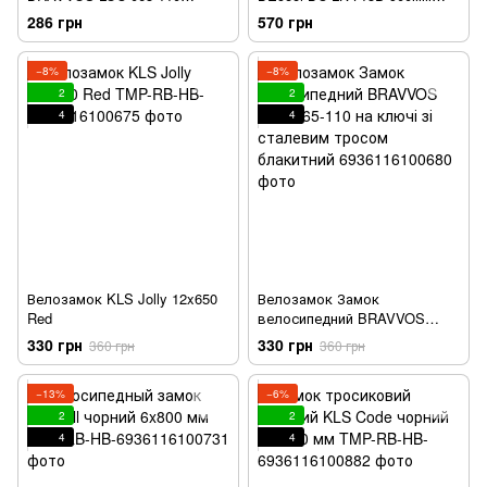
1500мм *12мм чорний AM
*8мм чорний AM (брендоване
286 грн
570 грн
(брендоване пакування)
пакування)
−8%
−8%
2
2
4
4
Велозамок KLS Jolly 12x650
Велозамок Замок
Red
велосипедний BRAVVOS
LOC-065-110 на ключі зі
330 грн
330 грн
360 грн
360 грн
сталевим тросом блакитний
−13%
−6%
2
2
4
4