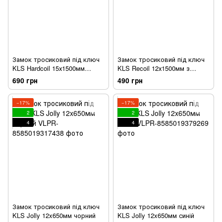
Замок тросиковий під ключ
Замок тросиковий під ключ
KLS Hardcoil 15х1500мм
KLS Recoil 12х1500мм з
чорний
кріпленням чорний
690 грн
490 грн
−17%
−17%
2
2
4
4
Замок тросиковий під ключ
Замок тросиковий під ключ
KLS Jolly 12x650мм чорний
KLS Jolly 12x650мм синій