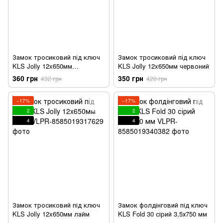
Замок тросиковий під ключ
Замок тросиковий під ключ
KLS Jolly 12x650мм
KLS Jolly 12x650мм червоний
блакитний
360 грн
350 грн
432 грн
420 грн
−17%
−17%
2
2
4
4
Замок тросиковий під ключ
Замок фолдінговий під ключ
KLS Jolly 12x650мм лайм
KLS Fold 30 сірий 3,5х750 мм