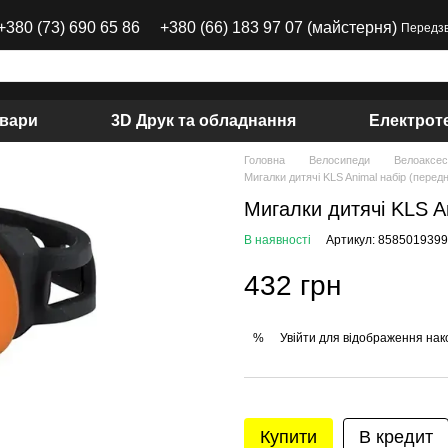
+380 (73) 690 65 86
+380 (66) 183 97 07 (майстерня)
Передзв
вари
3D Друк та обладнання
Електроте
Головна
Велосипеди
Велоаксес
Мигалки дитячі KLS Animal набір (пере
Мигалки дитячі KLS A
В наявності
Артикул: 858501939
432 грн
Увійти
для відображення нак
%
Купити
В кредит