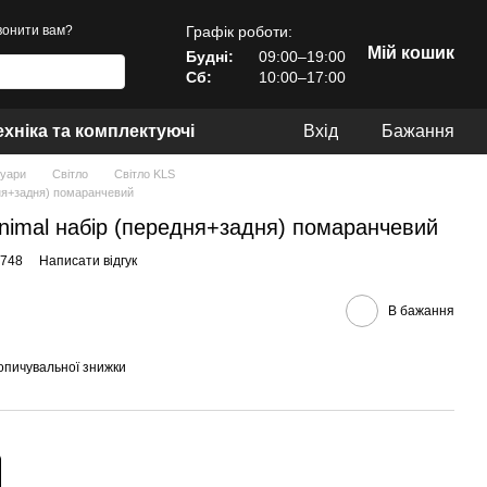
Графік роботи:
онити вам?
Мій кошик
Будні:
09:00–19:00
Сб:
10:00–17:00
хніка та комплектуючі
Вхід
Бажання
уари
Світло
Світло KLS
дня+задня) помаранчевий
nimal набір (передня+задня) помаранчевий
9748
Написати відгук
В бажання
опичувальної знижки