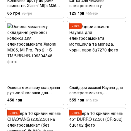
Кріплення дроту до рами
Щітка для чищення
самокатів Xiaomi Mijia M365
електросамокату
чорного кольору
65 грн
125 грн
75 грн
155 грн
−10%
Основа механізму складання
Слайдери захисні Rayana для
рульової колонки для
електросамоката,
електросамоката Xiaomi
мотоцикла та мопеда, чорні,
450 грн
555 грн
615 грн
M365, Mi Pro, Pro 2, 1S
пара
−10%
−10%