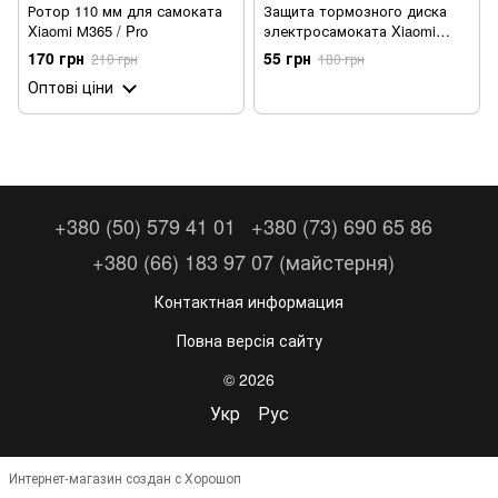
Ротор 110 мм для самоката
Защита тормозного диска
Xiaomi М365 / Pro
электросамоката Xiaomi
M365 / Pro / 1S
170 грн
55 грн
210 грн
180 грн
Оптові ціни
+380 (50) 579 41 01
+380 (73) 690 65 86
+380 (66) 183 97 07 (майстерня)
Контактная информация
Повна версія сайту
© 2026
Укр
Рус
Интернет-магазин создан с Хорошоп