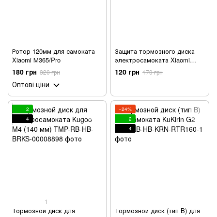
Ротор 120мм для самоката
Защита тормозного диска
Xiaomi М365/Pro
электросамоката Xiaomi
M365
180 грн
120 грн
320 грн
170 грн
Оптові ціни
2
−24%
4
2
4
1
Тормозной диск для
Тормозной диск (тип B) для