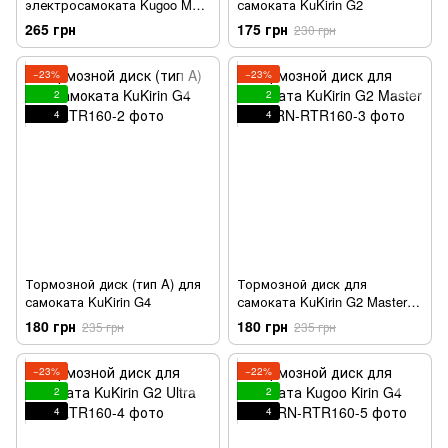
электросамоката Kugoo M4
самоката KuKirin G2
(140 мм)
265 грн
175 грн
230 грн
−23%
−23%
2
2
4
4
Тормозной диск (тип A) для
Тормозной диск для
самоката KuKirin G4
самоката KuKirin G2 Master /
T3
180 грн
180 грн
235 грн
235 грн
−23%
−22%
2
2
4
4