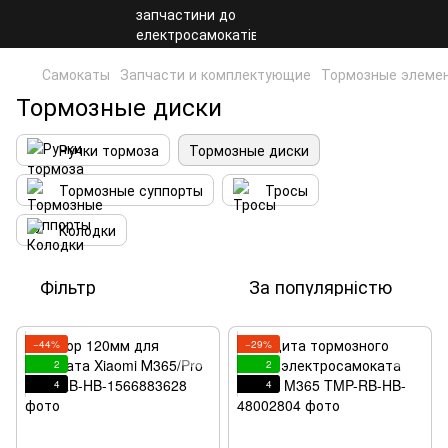
Самокаты
Запчасти и комплектующие
Тормозные элеме
Тормозные диски
Ручки тормоза
Тормозные диски
Тормозные суппорты
Тросы
Колодки
Фільтр
За популярністю
−44%
−29%
2
2
4
4