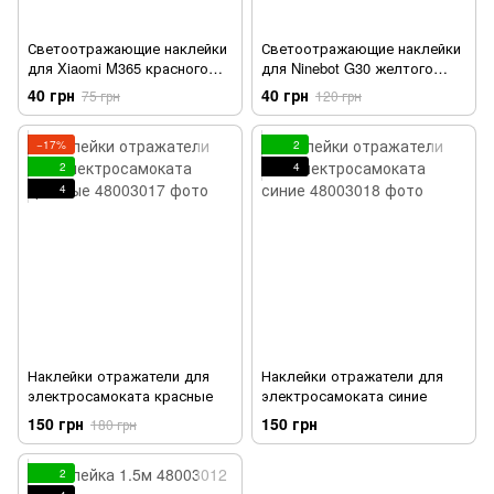
Светоотражающие наклейки
Светоотражающие наклейки
для Xiaomi M365 красного
для Ninebot G30 желтого
цвета
цвета
40 грн
40 грн
75 грн
120 грн
−17%
2
2
4
4
Наклейки отражатели для
Наклейки отражатели для
электросамоката красные
электросамоката синие
150 грн
150 грн
180 грн
2