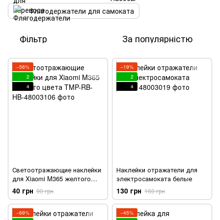
Флягодержатели для самоката
Фільтр
За популярністю
−56%
−19%
2
2
4
4
Светоотражающие наклейки
Наклейки отражатели для
для Xiaomi M365 желтого
электросамоката белые
цвета
40 грн
130 грн
90 грн
160 грн
−69%
−45%