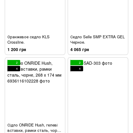
Оранжевое седло KLS
Седло Selle SMP EXTRA GEL
Crossline.
Черное.
1 200 грн
4 065 грн
2
2
4
4
Сідло ONRIDE Hush, гелеві
вставки, рамки cталь, чорне,