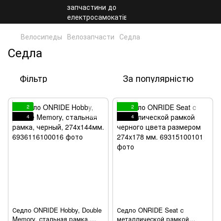
Велосипеды
Велозапчасти
Седла
Седла
Фільтр
За популярністю
2
2
4
4
Седло ONRIDE Hobby, Double
Седло ONRIDE Seat с
Memory, стальная рамка,
металлической рамкой