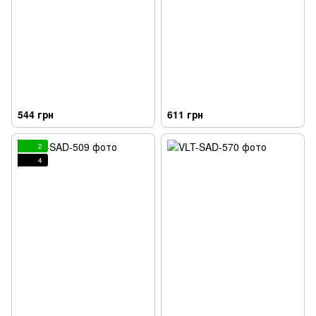
544 грн
611 грн
2
4