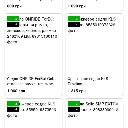
черный, 274х144мм.
черного цвета размером
800 грн
1 090 грн
274x178 мм.
2
2
4
4
Седло ONRIDE ForBut Gel,
Оранжевое седло KLS
стальная рамка, женское,
Driveline.
черное, размер 246x169 мм.
1 060 грн
1 315 грн
2
2
4
4