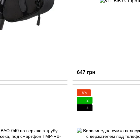
647 грн
−8%
2
4