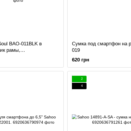
Soul BAO-011BLK в
Сумка под смартфон на 
ик рамы,
019
оницаемая, черная,
620 грн
70 мм.
2
4