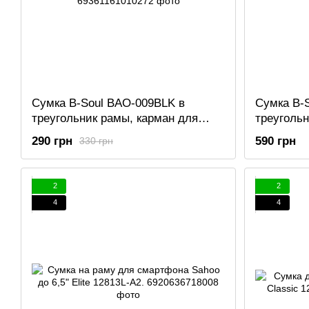
Сумка B-Soul BAO-009BLK в
Сумка B-
треугольник рамы, карман для
треугольн
фляги,черная
водонепр
290 грн
590 грн
330 грн
270х115х
2
2
4
4