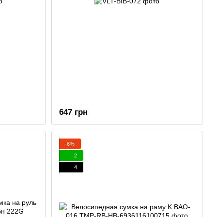
647 грн
−6%
2
4