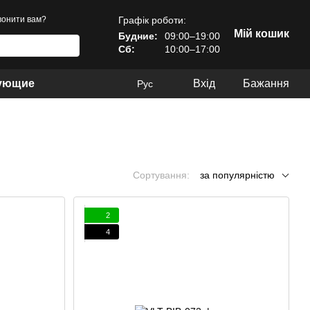
Графік роботи:
онити вам?
Мій кошик
Будние:
09:00–19:00
Сб:
10:00–17:00
тующие
Вхід
Бажання
Рус
Сортування:
за популярністю
2
4