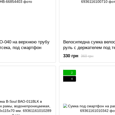
O-040 на верхнюю трубу
Велосипедна сумка вело
тсека, под смартфон
руль с держателем под 
222G
330 грн
360 грн
2
4