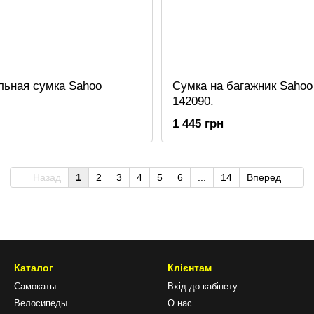
льная сумка Sahoo
Сумка на багажник Sahoo 
142090.
1 445 грн
Назад
1
2
3
4
5
6
...
14
Вперед
Каталог
Клієнтам
Самокаты
Вхід до кабінету
Велосипеды
О нас