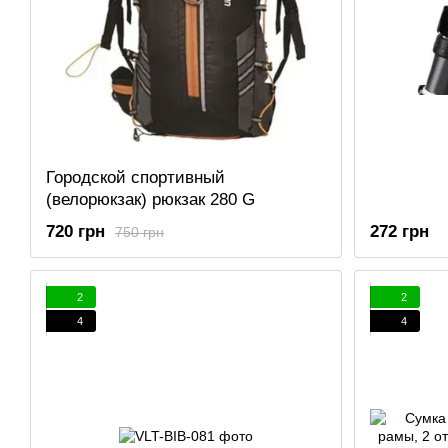
Городской спортивный
(велорюкзак) рюкзак 280 G
720 грн
272 грн
750 грн
2
2
4
4