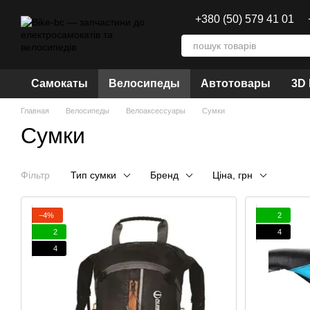
Перейти к основному контенту
+380 (50) 579 41 01
Самокаты
Велосипеды
Автотовары
3D
Главная
Велосипеды
Велоаксессуары
Сумки
Сумки
Фільтр
Тип сумки
Бренд
Ціна, грн
−4%
2
2
4
4