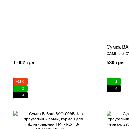
Сумка BA
рамы, 2 о
1 002 грн
530 грн
−12%
2
2
4
4