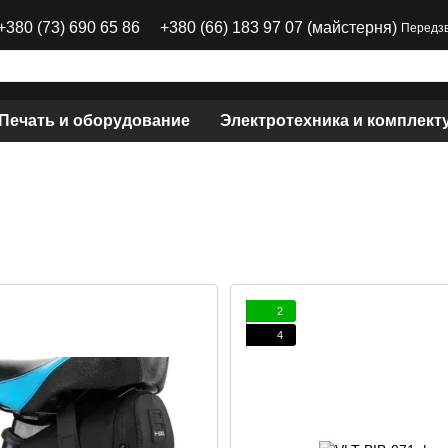
+380 (73) 690 65 86
+380 (66) 183 97 07 (майстерня)
Передзв
 Печать и оборудование
Электротехника и комплек
2
4