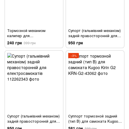
Тормозной механизм
Супорт (гальмівний механізм)
калипер для
задній правосторонній для
электросамоката Xiaomi
електросамокатів
240 грн
950 грн
399 грн
M365 / Pro
−3%
Супорт (гальмівний механізм)
Суппорт тормозной задний
задній правосторонній для
(тип B) для самоката Kugoo
електросамокатів
Kirin G2
950 грн
581 грн
599 грн