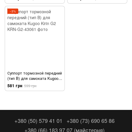
−3%
Суппорт тормозной передний
(тип B) для самоката Kugoo
Kirin G2
581 грн
599 грн
+380 (50) 579 41 01
+380 (73) 690 65 86
+380 (66) 183 97 07 (майстерня)