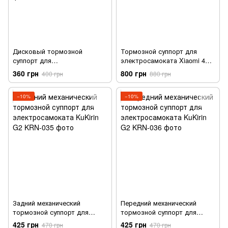
Дисковый тормозной
Тормозной суппорт для
суппорт для
электросамоката Xiaomi 4
электросамоката Kugoo G2 /
Pro, чёрный
360 грн
800 грн
400 грн
880 грн
G2 Pro, алюминиевый,
чёрный
−10%
−10%
Задний механический
Передний механический
тормозной суппорт для
тормозной суппорт для
электросамоката KuKirin G2
электросамоката KuKirin G2
425 грн
425 грн
470 грн
470 грн