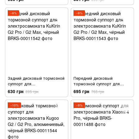
−9%
−9%
Задний дисковый тормозной
Передний дисковый
суппорт для
тормозной суппорт для
электросамоката KuKirin G2
электросамоката KuKirin G2
630 грн
695 грн
695 грн
765 грн
Pro / G2 Max, чёрный
Pro / G2 Max, чёрный
−10%
−9%