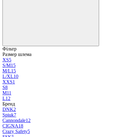
Фільтр
Размер шлема
XS
5
S/M
15
M/L
15
L/XL
10
XXS
1
S
8
M
11
L
12
Бренд
DNK
2
Spiuk
7
Cannondale
12
CIGNA
18
Crazy Safety
5
FSK
5