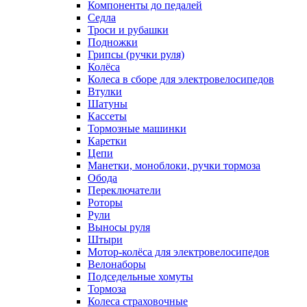
Компоненты до педалей
Седла
Троси и рубашки
Подножки
Грипсы (ручки руля)
Колёса
Колеса в сборе для электровелосипедов
Втулки
Шатуны
Кассеты
Тормозные машинки
Каретки
Цепи
Манетки, моноблоки, ручки тормоза
Обода
Переключатели
Роторы
Рули
Выносы руля
Штыри
Мотор-колёса для электровелосипедов
Велонаборы
Подседельные хомуты
Тормоза
Колеса страховочные