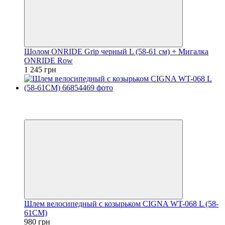
Шолом ONRIDE Grip черный L (58-61 см) + Мигалка
ONRIDE Row
1 245 грн
−3%
2
4
Шлем велосипедный с козырьком СIGNA WT-068 L (58-
61СМ)
980 грн