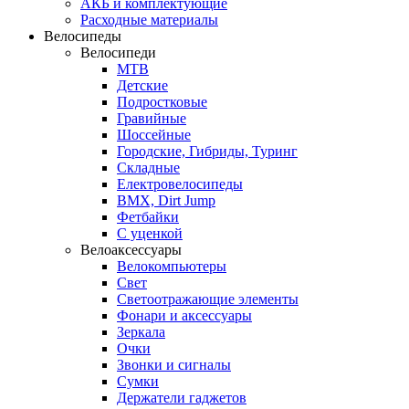
АКБ и комплектующие
Расходные материалы
Велосипеды
Велосипеди
MTB
Детские
Подростковые
Гравийные
Шоссейные
Городские, Гибриды, Туринг
Складные
Електровелосипеды
BMX, Dirt Jump
Фетбайки
С уценкой
Велоаксессуары
Велокомпьютеры
Свет
Светоотражающие элементы
Фонари и аксессуары
Зеркала
Очки
Звонки и сигналы
Сумки
Держатели гаджетов