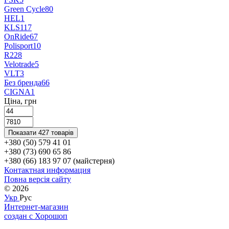
Green Cycle
80
HEL
1
KLS
117
OnRide
67
Polisport
10
R2
28
Velotrade
5
VLT
3
Без бренда
66
СIGNA
1
Ціна, грн
Показати 427 товарів
+380 (50) 579 41 01
+380 (73) 690 65 86
+380 (66) 183 97 07 (майстерня)
Контактная информация
Повна версія сайту
© 2026
Укр
Рус
Интернет-магазин
создан с Хорошоп