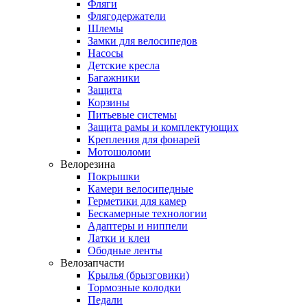
Фляги
Флягодержатели
Шлемы
Замки для велосипедов
Насосы
Детские кресла
Багажники
Защита
Корзины
Питьевые системы
Защита рамы и комплектующих
Крепления для фонарей
Мотошоломи
Велорезина
Покрышки
Камери велосипедные
Герметики для камер
Бескамерные технологии
Адаптеры и ниппели
Латки и клеи
Ободные ленты
Велозапчасти
Крылья (брызговики)
Тормозные колодки
Педали