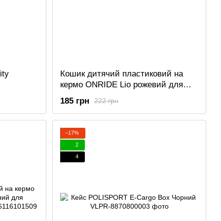
ity
Кошик дитячий пластиковий на
кермо ONRIDE Lio рожевий для
велосипедів 12-14"
185 грн
222 грн
−17%
2
4