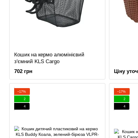
Кошик на кермо алюмінієвий
з'ємний KLS Cargo
702 грн
Ціну уто
−17%
−17%
2
2
4
4