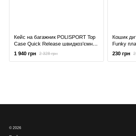
Кейс на багажник POLISPORT Top
Кошик ди
Case Quick Release швидкоз'ємний
Funky пл
чорний
1 940 грн
230 грн
2 328 грн
2
© 2026