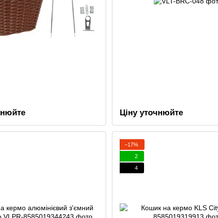
чнюйте
Ціну уточнюйте
−17%
2
4