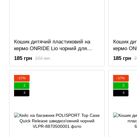
Кошик дитячий пластиковий на
Кошик ди
кермо ONRIDE Lio чорний для
кермо ON
велосипедів 12-14"
для велос
185 грн
185 грн
222 грн
2
−17%
−17%
2
2
4
4