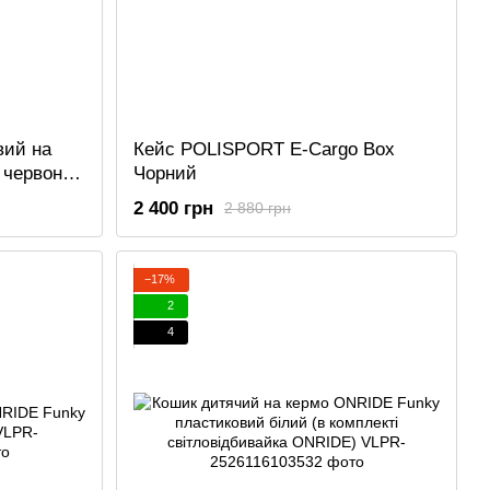
вий на
Кейс POLISPORT E-Cargo Box
 червоний
Чорний
2 400 грн
2 880 грн
−17%
2
4