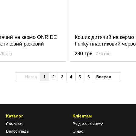
тячий на кермо ONRIDE
Кошик дитячий на кермо
астиковий рожевий
Funky пластиковий черв
230 грн
76 грн
276 грн
Назад
1
2
3
4
5
6
Вперед
Каталог
Клієнтам
Самокаты
Вхід до кабінету
Велосипеды
О нас