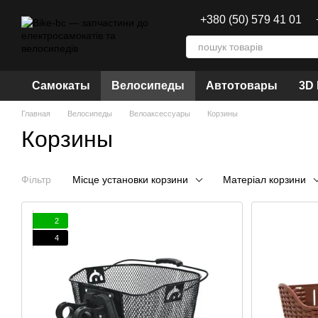
Перейти к основному контенту
+380 (50) 579 41 01
Самокаты
Велосипеды
Автотовары
3D
Главная
Велосипеды
Велоаксессуары
Корзины
Корзины
Фільтр
Місце установки корзини
Матеріал корзини
2
4