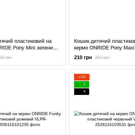
тячий пластиковий на
Кошик дитячий пластико
RIDE Pony Mini зелений
кермо ONRIDE Pony Maxi
ипедів 12-14"
для велосипедів 16-20"
210 грн
22 грн
252 грн
−17%
2
4