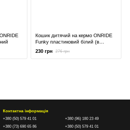
 ONRIDE
Кошик дитячий на кермо ONRIDE
оний
Funky пластиковий білий (в
комплекті світловідбивайка
230 грн
276 грн
ONRIDE)
Контактна інформація
+380 (50) 579 41 01
+380 (96) 180 23 49
+380 (73) 690 65 86
+380 (50) 579 41 01