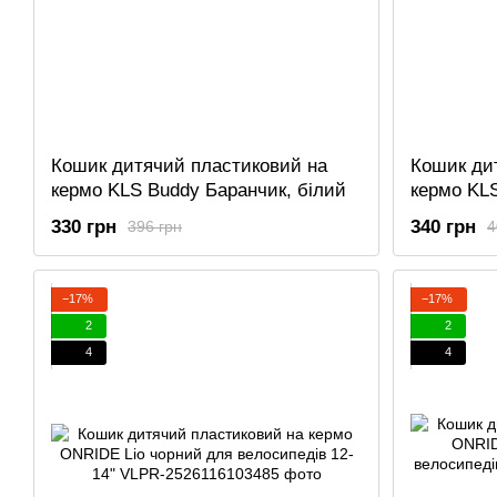
Кошик дитячий пластиковий на
Кошик ди
кермо KLS Buddy Баранчик, білий
кермо KL
яскраво-
330 грн
340 грн
396 грн
4
−17%
−17%
2
2
4
4