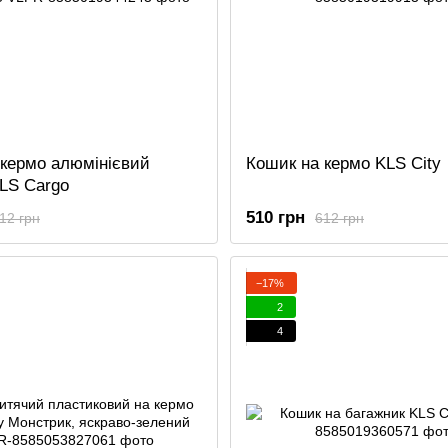
 кермо алюмінієвий
Кошик на кермо KLS City
LS Cargo
510 грн
12 грн
612 грн
−17%
2
4