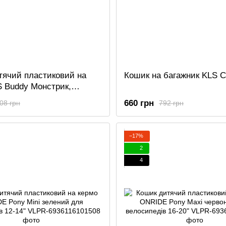
тячий пластиковий на
Кошик на багажник KLS C
S Buddy Монстрик,
зелений
660 грн
08 грн
792 грн
−17%
2
4