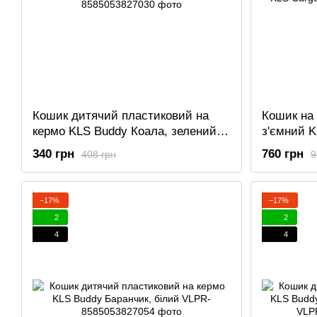
Кошик дитячий пластиковий на
Кошик на
кермо KLS Buddy Коала, зелений-
з'ємний K
бірюза
340 грн
760 грн
408 грн
9
−17%
−17%
2
2
4
4