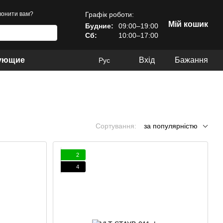
Графік роботи:
онити вам?
Мій кошик
Будние:
09:00–19:00
Сб:
10:00–17:00
тующие
Вхід
Бажання
Рус
Сортування:
за популярністю
2
4