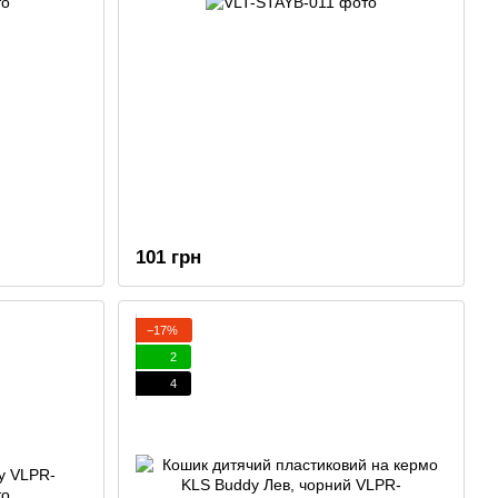
101 грн
−17%
2
4