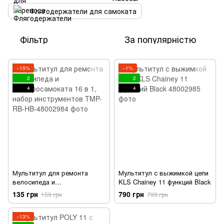
Флягодержатели для самоката
Фільтр
За популярністю
−15%
−1%
2
2
4
4
Мультитул для ремонта
Мультитул с выжимкой цепи
велосипеда и
KLS Chainey 11 функций Black
электросамоката 16 в 1,
135 грн
790 грн
159 грн
799 грн
набор инструментов
−13%