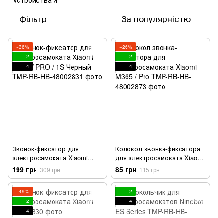
Фільтр
За популярністю
−36%
−26%
2
2
4
4
Звонок-фиксатор для
Колокол звонка-фиксатора
электросамоката Xiaomi
для электросамоката Xiaomi
M365 / PRO / 1S Черный
M365 / Pro
199 грн
85 грн
309 грн
115 грн
−49%
2
2
4
4