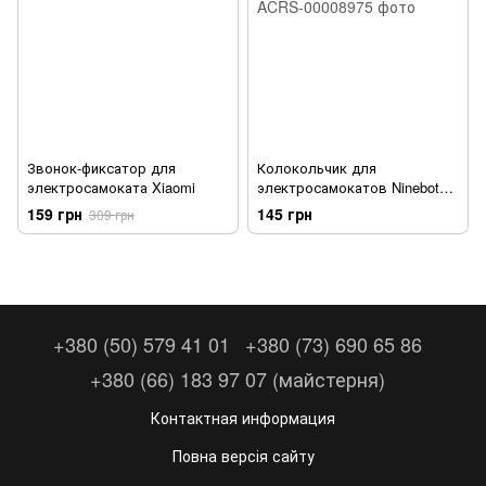
Звонок-фиксатор для
Колокольчик для
электросамоката Xiaomi
электросамокатов Ninebot
ES Series
159 грн
145 грн
309 грн
+380 (50) 579 41 01
+380 (73) 690 65 86
+380 (66) 183 97 07 (майстерня)
Контактная информация
Повна версія сайту