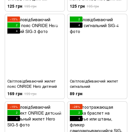
125 грн
125 грн
195 грн
195 грн
−15%
2
2
4
4
Світловідбиваючий жилет
Світловідбиваючий жилет
пояс ONRIDE Hero дитячий
сигнальний
169 грн
89 грн
199 грн
−15%
−28%
2
2
4
4