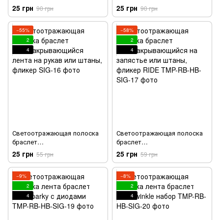
штаны, фликер
безопасности детей и
25 грн
25 грн
90 грн
90 грн
самозакрывающийся 3х34см
взрослых, фликер 31х3 см
−55%
−58%
2
2
4
4
Светоотражающая полоска
Светоотражающая полоска
браслет
браслет
самозакрывающийся лента
самозакрывающийся на
25 грн
25 грн
55 грн
59 грн
на рукав или штаны, фликер
запястье или штаны, фликер
RIDE
−9%
−8%
2
2
4
4