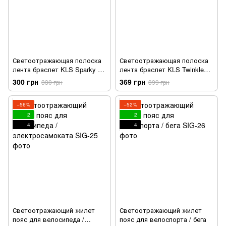
Светоотражающая полоска
Светоотражающая полоска
лента браслет KLS Sparky с
лента браслет KLS Twinkle
диодами
набор
300 грн
369 грн
330 грн
399 грн
−56%
−52%
2
2
4
4
Светоотражающий жилет
Светоотражающий жилет
пояс для велосипеда /
пояс для велоспорта / бега