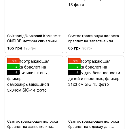
Світловідбиваючий Комплект
Светоотражающая полоска
ONRIDE детский сигнальный
браслет на запястье или
жилет Hero
штаны, фликер
165 грн
65 грн
195 грн
90 грн
самозакрывающийся
−72%
−72%
2
2
4
4
Светоотражающая полоска
Светоотражающая полоска
браслет на запястье или
браслет на одежду для