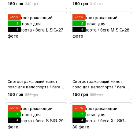
электросамоката
150 грн
150 грн
340 грн
310 грн
−55%
−55%
2
2
4
4
Светоотражающий жилет
Светоотражающий жилет
пояс для велоспорта / бега L
пояс для велоспорта / бега
M
150 грн
150 грн
330 грн
330 грн
−55%
−55%
2
2
4
4