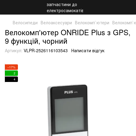
Велосипеди
Велоаксесуари
Велокомп`ютери
Велокомп`
Велокомп'ютер ONRIDE Plus з GPS,
9 функцій, чорний
Артикул:
VLPR-2526116103543
Написати відгук
−17%
2
4