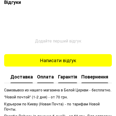
Відгуки
Додайте перший відгук
Написати відгук
Доставка
Оплата
Гарантія
Повернення
К
Самовывоз из нашего магазина в Белой Церкви - бесплатно.
"Новой почтой" (1-2 дня) - от 70 грн.
Курьером по Киеву (Новая Почта) - по тарифам Новой
Почты.
Rozetka Delivery (в течение 5 дней) - от 50 грн. Для отправки