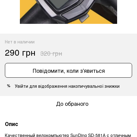
Нет в наличии
290 грн
320 грн
Повідомити, коли з'явиться
Увійти
для відображення накопичувальної знижки
%
До обраного
Опис
Качественный велокомпьютер SunDing SD-581А с отличным