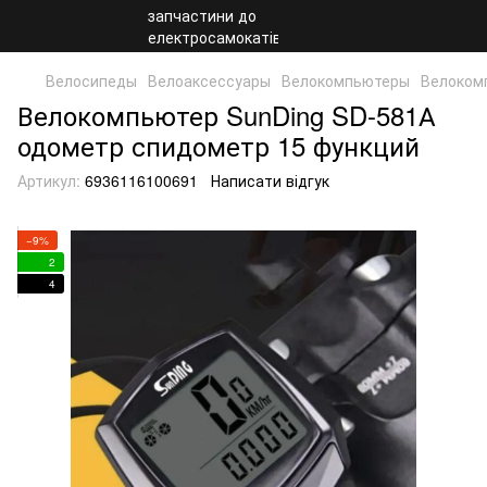
Велосипеды
Велоаксессуары
Велокомпьютеры
Велоком
Велокомпьютер SunDing SD-581А
одометр спидометр 15 функций
Артикул:
6936116100691
Написати відгук
−9%
2
4