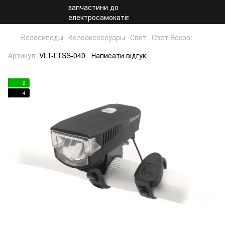
Велосипеды
Велоаксессуары
Свет
Свет Becool
Артикул:
VLT-LTSS-040
Написати відгук
2
4